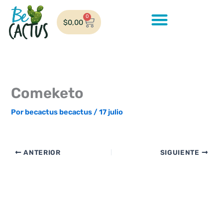
Ir
al
0
Cart
$
0,00
contenido
Comeketo
Por
becactus becactus
/
17 julio
ANTERIOR
SIGUIENTE