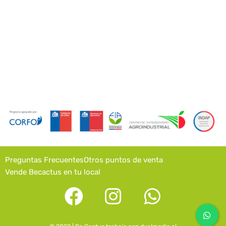
Preguntas Frecuentes
Otros puntos de venta
Vende Becactus en tu local
F
I
W
a
n
h
c
s
a