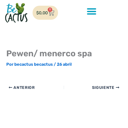
Ir
al
0
Cart
$
0,00
contenido
Pewen/ menerco spa
Por
becactus becactus
/
26 abril
ANTERIOR
SIGUIENTE