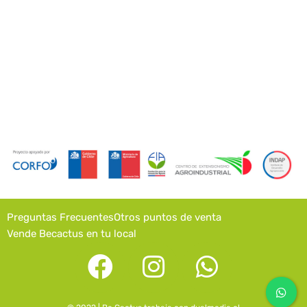
Preguntas Frecuentes
Otros puntos de venta
Vende Becactus en tu local
F
I
W
a
n
h
c
s
a