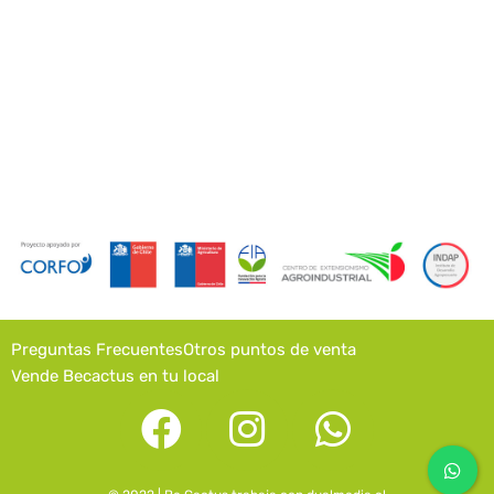
Preguntas Frecuentes
Otros puntos de venta
Vende Becactus en tu local
F
I
W
a
n
h
c
s
a