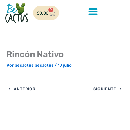
Ir
al
0
Cart
$
0,00
contenido
Rincón Nativo
Por
becactus becactus
/
17 julio
ANTERIOR
SIGUIENTE