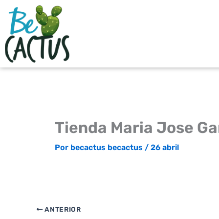
Ir
al
contenido
Tienda Maria Jose Ga
Por
becactus becactus
/
26 abril
ANTERIOR