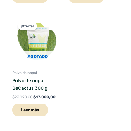
El
El
precio
precio
¡Oferta!
original
actual
era:
es:
$23.990,00.
$17.000,00.
AGOTADO
Polvo de nopal
Polvo de nopal
BeCactus 300 g
$
23.990,00
$
17.000,00
Leer más