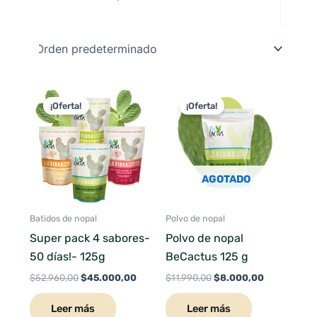
El
El
El
El
precio
precio
precio
precio
¡Oferta!
¡Oferta!
original
actual
original
actual
era:
es:
era:
es:
$52.960,00.
$45.000,00.
$11.990,00.
$8.000,00.
AGOTADO
Batidos de nopal
Polvo de nopal
Super pack 4 sabores-
Polvo de nopal
50 días!- 125g
BeCactus 125 g
$
52.960,00
$
45.000,00
$
11.990,00
$
8.000,00
Leer más
Leer más