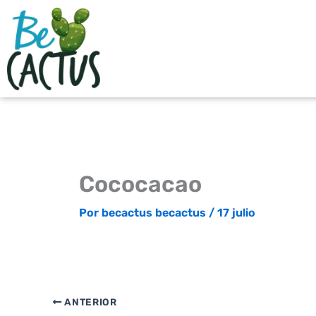
Ir
al
contenido
Cococacao
Por
becactus becactus
/
17 julio
ANTERIOR